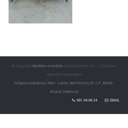
© Copyright
Muebles a medida
Nacho Moreno, SLU. | Todos los
derechos reservados
Polígono Industrial L’Alter · Carrer dels Ferrers 25. C.P. 46290 ·
Alcácer (Valencia)
661 94 68 34
EMAIL