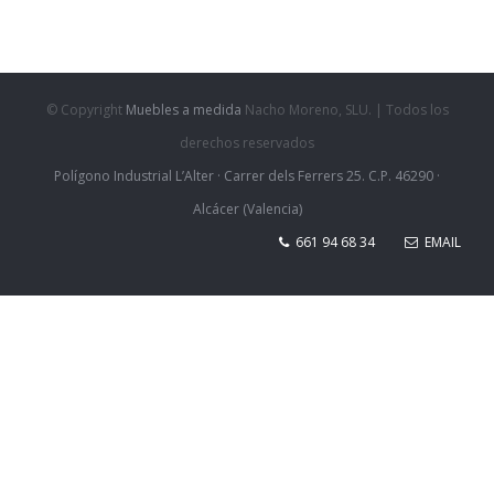
© Copyright
Muebles a medida
Nacho Moreno, SLU. | Todos los
derechos reservados
Polígono Industrial L’Alter · Carrer dels Ferrers 25. C.P. 46290 ·
Alcácer (Valencia)
661 94 68 34
EMAIL