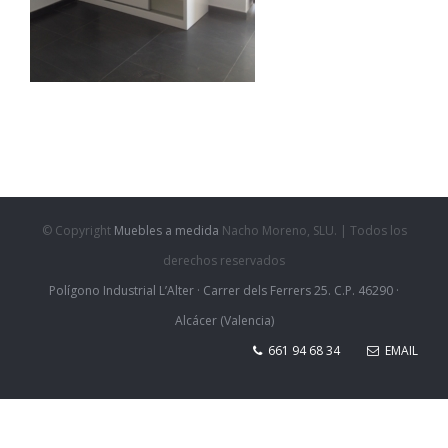
© Copyright
Muebles a medida
Nacho Moreno, SLU. | Todos los
derechos reservados
Polígono Industrial L’Alter · Carrer dels Ferrers 25. C.P. 46290 ·
Alcácer (Valencia)
661 94 68 34
EMAIL