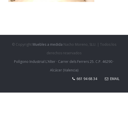
© Copyright
Muebles a medida
Nacho Moreno, SLU. | Todos los
derechos reservados
Polígono Industrial L’Alter · Carrer dels Ferrers 25. C.P. 46290 ·
Alcácer (Valencia)
661 94 68 34
EMAIL