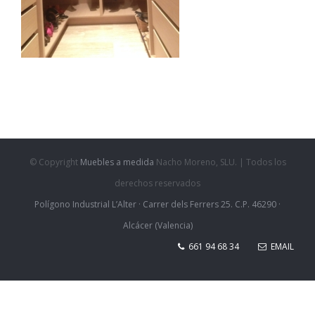
© Copyright
Muebles a medida
Nacho Moreno, SLU. | Todos los
derechos reservados
Polígono Industrial L’Alter · Carrer dels Ferrers 25. C.P. 46290 ·
Alcácer (Valencia)
661 94 68 34
EMAIL