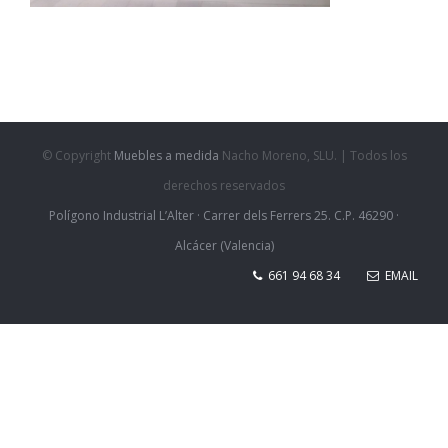
© Copyright
Muebles a medida
Nacho Moreno, SLU. | Todos los
derechos reservados
Polígono Industrial L’Alter · Carrer dels Ferrers 25. C.P. 46290 ·
Alcácer (Valencia)
661 94 68 34
EMAIL