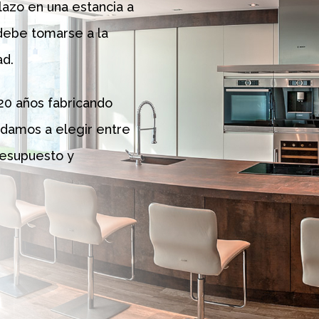
lazo en una estancia a
 debe tomarse a la
ad.
20 años fabricando
udamos a elegir entre
presupuesto y