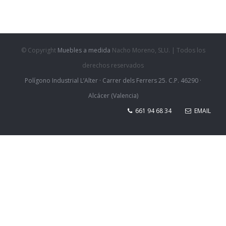
© Copyright
Muebles a medida
Nacho Moreno, SLU. | Todos los
derechos reservados
Polígono Industrial L’Alter · Carrer dels Ferrers 25. C.P. 46290 ·
Alcácer (Valencia)
661 94 68 34
EMAIL