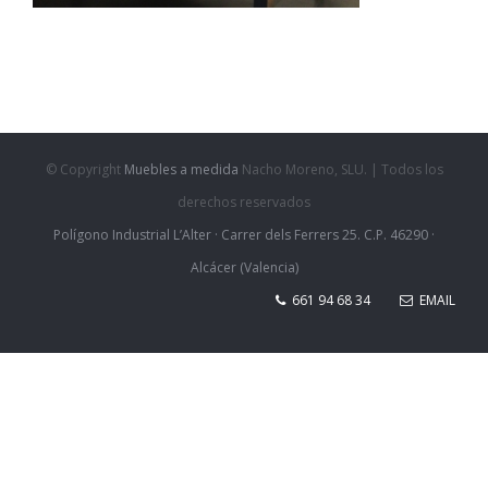
© Copyright
Muebles a medida
Nacho Moreno, SLU. | Todos los
derechos reservados
Polígono Industrial L’Alter · Carrer dels Ferrers 25. C.P. 46290 ·
Alcácer (Valencia)
661 94 68 34
EMAIL