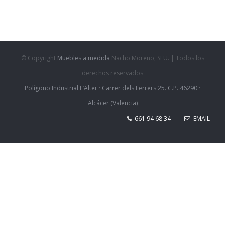
© Copyright
Muebles a medida
Nacho Moreno, SLU. | Todos los
derechos reservados
Polígono Industrial L’Alter · Carrer dels Ferrers 25. C.P. 46290 ·
Alcácer (Valencia)
661 94 68 34
EMAIL