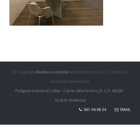
© Copyright
Muebles a medida
Nacho Moreno, SLU. | Todos los
derechos reservados
Polígono Industrial L’Alter · Carrer dels Ferrers 25. C.P. 46290 ·
Alcácer (Valencia)
661 94 68 34
EMAIL