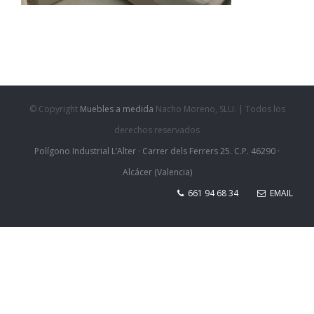
© Copyright
Muebles a medida
Nacho Moreno, SLU. | Todos los
derechos reservados
Polígono Industrial L’Alter · Carrer dels Ferrers 25. C.P. 46290 ·
Alcácer (Valencia)
661 94 68 34
EMAIL