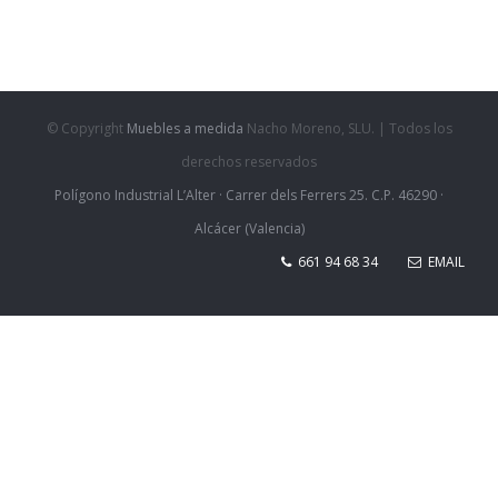
© Copyright
Muebles a medida
Nacho Moreno, SLU. | Todos los
derechos reservados
Polígono Industrial L’Alter · Carrer dels Ferrers 25. C.P. 46290 ·
Alcácer (Valencia)
661 94 68 34
EMAIL