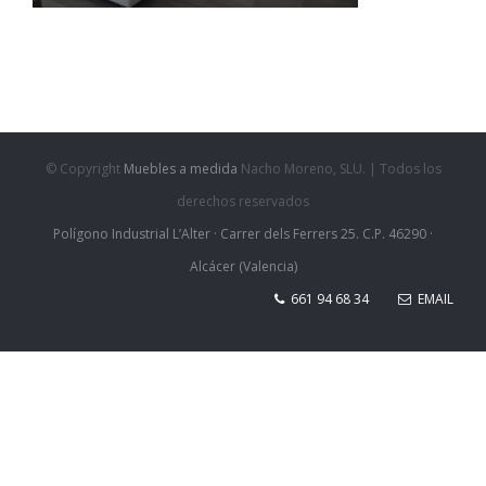
© Copyright
Muebles a medida
Nacho Moreno, SLU. | Todos los
derechos reservados
Polígono Industrial L’Alter · Carrer dels Ferrers 25. C.P. 46290 ·
Alcácer (Valencia)
661 94 68 34
EMAIL