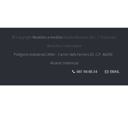
© Copyright
Muebles a medida
Nacho Moreno, SLU. | Todos los
derechos reservados
Polígono Industrial L’Alter · Carrer dels Ferrers 25. C.P. 46290 ·
Alcácer (Valencia)
661 94 68 34
EMAIL