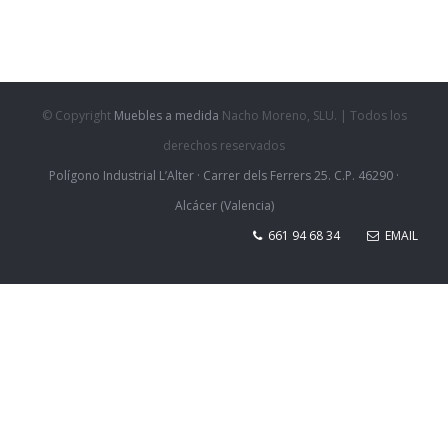
© Copyright
Muebles a medida
Nacho Moreno, SLU. | Todos los
derechos reservados
Polígono Industrial L’Alter · Carrer dels Ferrers 25. C.P. 46290 ·
Alcácer (Valencia)
661 94 68 34
EMAIL