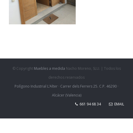
© Copyright
Muebles a medida
Nacho Moreno, SLU. | Todos los
derechos reservados
Polígono Industrial L’Alter · Carrer dels Ferrers 25. C.P. 46290 ·
Alcácer (Valencia)
661 94 68 34
EMAIL