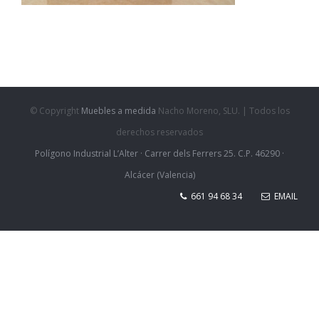
© Copyright
Muebles a medida
Nacho Moreno, SLU. | Todos los
derechos reservados
Polígono Industrial L’Alter · Carrer dels Ferrers 25. C.P. 46290 ·
Alcácer (Valencia)
661 94 68 34
EMAIL