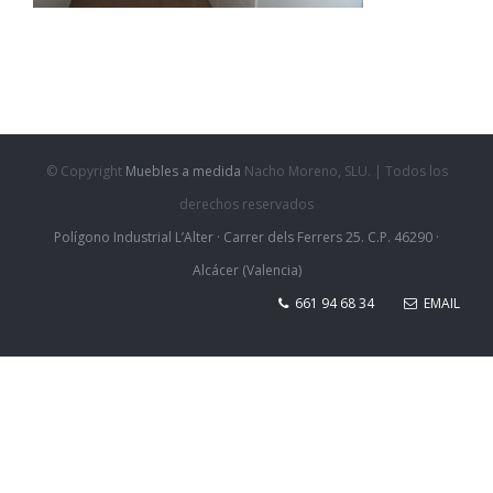
© Copyright
Muebles a medida
Nacho Moreno, SLU. | Todos los
derechos reservados
Polígono Industrial L’Alter · Carrer dels Ferrers 25. C.P. 46290 ·
Alcácer (Valencia)
661 94 68 34
EMAIL