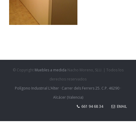
© Copyright
Muebles a medida
Nacho Moreno, SLU. | Todos los
derechos reservados
Polígono Industrial L’Alter · Carrer dels Ferrers 25. C.P. 46290 ·
Alcácer (Valencia)
661 94 68 34
EMAIL