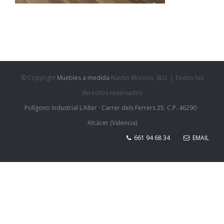
© Copyright
Muebles a medida
Nacho Moreno, SLU. | Todos los
derechos reservados
Polígono Industrial L’Alter · Carrer dels Ferrers 25. C.P. 46290 ·
Alcácer (Valencia)
661 94 68 34
EMAIL