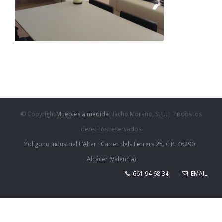
© Copyright
Muebles a medida
Nacho Moreno, SLU. | Todos los
derechos reservados
Polígono Industrial L’Alter · Carrer dels Ferrers 25. C.P. 46290 ·
Alcácer (Valencia)
661 94 68 34
EMAIL