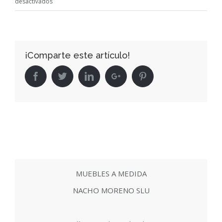
en
desactivados
nuestro-
trabajo-
portfolio-
¡Comparte este artículo!
proyectos-
muebles-
Facebook
Twitter
Linkedin
Google+
Pinterest
a-
medida
MUEBLES A MEDIDA
NACHO MORENO SLU