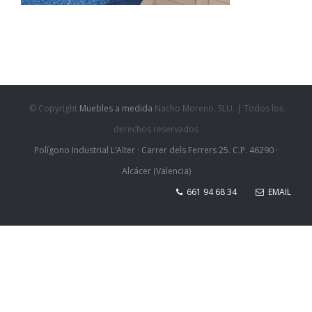
© Copyright
Muebles a medida
Nacho Moreno, SLU. | Todos los
derechos reservados
Polígono Industrial L’Alter · Carrer dels Ferrers 25. C.P. 46290 ·
Alcácer (Valencia)
661 94 68 34
EMAIL